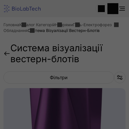
Головна
Каталог Категорій
Напрями
Гель-Електрофорез
Обладнання
Система Візуалізації Вестерн-Блотів
Система візуалізації
вестерн-блотів
Фільтри