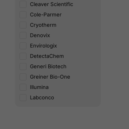
Cleaver Scientific
Cole-Parmer
Cryotherm
Denovix
Envirologix
DetectaChem
Generi Biotech
Greiner Bio-One
Illumina
Labconco
Logos Biosystems
Metabion
Nest