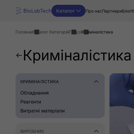
Каталог
Про нас
Партнери
Блог
К
Головна
Каталог Категорій
Галузі
Криміналістика
Криміналістика
КРИМІНАЛІСТИКА
Обладнання
Реагенти
Витратні матеріали
ВИРОБНИК