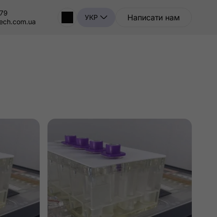
-79
Написати нам
УКР
tech.com.ua