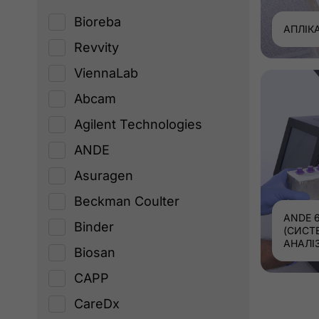
Bioreba
АПЛІК
Revvity
ViennaLab
Abcam
Agilent Technologies
ANDE
Asuragen
Beckman Coulter
ANDE 
Binder
(СИСТ
АНАЛІ
Biosan
CAPP
CareDx