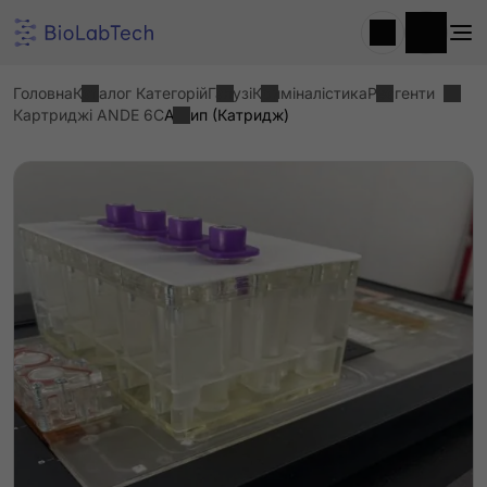
Головна
Каталог Категорій
Галузі
Криміналістика
Реагенти
Картриджі ANDE 6C
A Чип (катридж)