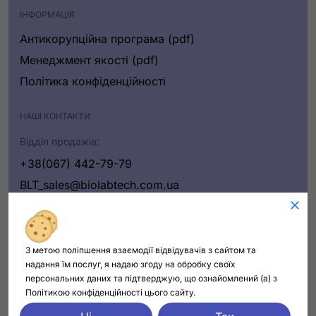
ІНФОРМАЦІЯ
Антикорупційна програма (pdf)
Менеджмент якості (pdf)
Політика конфіденційності
НАШІ КОНТАКТИ
Відділ продажів:
+38(067) 442-79-79
BLT_sales@biolabtech.com.ua
Написати нам
З метою поліпшення взаємодії відвідувачів з сайтом та
надання їм послуг, я надаю згоду на обробку своїх
персональних даних та підтверджую, що ознайомлений (а) з
Політикою конфіденційності цього сайту.
Всі права захищені © 2024