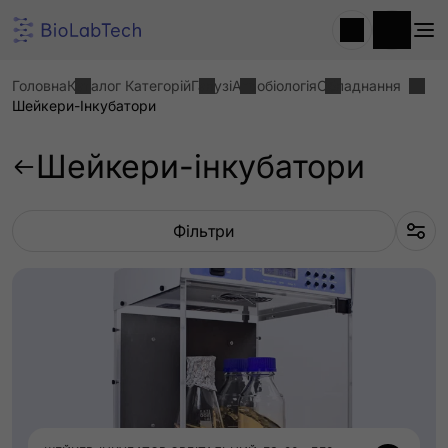
Головна
Каталог Категорій
Галузі
Агробіологія
Обладнання
Шейкери-Інкубатори
Шейкери-інкубатори
Фільтри