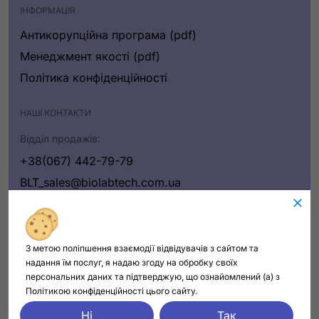
ІНФОРМАЦІЯ
Антикорупційна програма (pdf)
Менеджмент якості (pdf)
Політика конфіденційності
НАШІ КОНТАКТИ
Відділ продажів:
+38(067) 442-79-79
BLT_sales@biolabtech.com.ua
Написати нам
З метою поліпшення взаємодії відвідувачів з сайтом та
надання їм послуг, я надаю згоду на обробку своїх
персональних даних та підтверджую, що ознайомлений (а) з
Політикою конфіденційності цього сайту.
Всі права захищені © 2024
Ні
Так