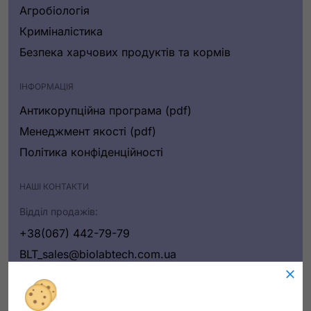
Агробіологія
Криміналістика
Безпека харчових продуктів та кормів
ІНФОРМАЦІЯ
Антикорупційна програма (pdf)
Менеджмент якості (pdf)
Політика конфіденційності
НАШІ КОНТАКТИ
Відділ продажів:
+38(067) 442-79-79
BLT_sales@biolabtech.com.ua
Написати нам