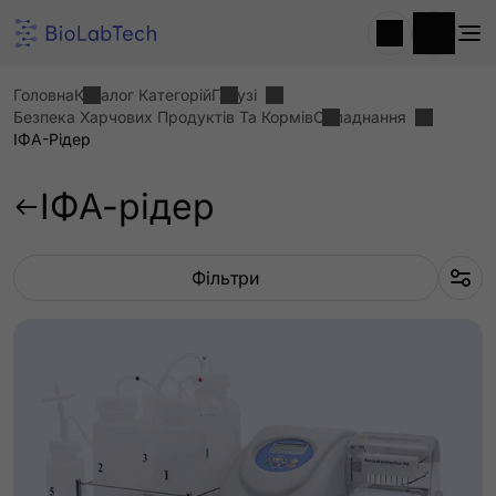
Головна
Каталог Категорій
Галузі
Безпека Харчових Продуктів Та Кормів
Обладнання
ІФА-Рідер
ІФА-рідер
Фільтри