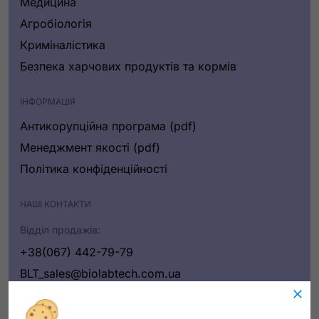
Медицина
Агробіологія
Криміналістика
Безпека харчових продуктів та кормів
ІНФОРМАЦІЯ
Антикорупційна програма (pdf)
Менеджмент якості (pdf)
Політика конфіденційності
НАШІ КОНТАКТИ
Відділ продажів:
+38(067) 442-79-79
BLT_sales@biolabtech.com.ua
Написати нам