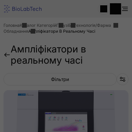
Головна
Каталог Категорій
Галузі
Біотехнологія/фарма
Обладнання
Ампліфікатори В Реальному Часі
Ампліфікатори в
реальному часі
Фільтри