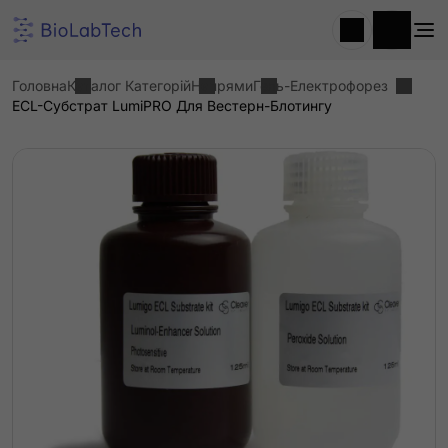
Головна
Каталог Категорій
Напрями
Гель-Електрофорез
ECL-Субстрат LumiPRO Для Вестерн-Блотингу