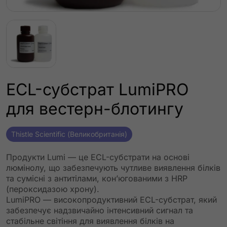
ECL-субстрат LumiPRO
для вестерн-блотингу
Thistle Scientific (Великобританія)
Продукти Lumi — це ECL-субстрати на основі
люмінолу, що забезпечують чутливе виявлення білків
та сумісні з антитілами, кон’югованими з HRP
(пероксидазою хрону).
LumiPRO — високопродуктивний ECL-субстрат, який
забезпечує надзвичайно інтенсивний сигнал та
стабільне світіння для виявлення білків на