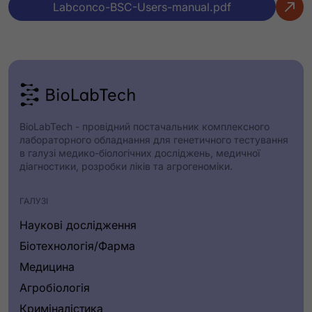
Labconco-BSC-Users-manual.pdf
Властивість
:
Висота огляду заслінки
Значення
:
27.0″ (69 см)
BioLabTech - провідний постачальник комплексного
лабораторного обладнання для генетичного тестування
в галузі медико-біологічних досліджень, медичної
Властивість
діагностики, розробки ліків та агрогеноміки.
:
Якість освітлення
ГАЛУЗІ
Наукові дослідження
Значення
:
Біотехнологія/Фарма
яскраве світлодіодне освітлення без відблисків
Медицина
до 180 фут-кандел (1937 люкс)
Агробіологія
Криміналістика