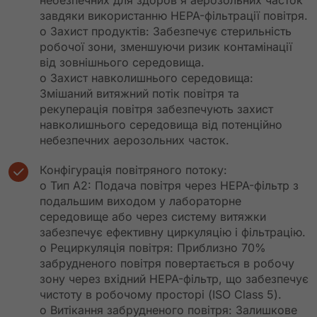
небезпечних для здоров'я аерозольних часток
завдяки використанню HEPA-фільтрації повітря.
o Захист продуктів: Забезпечує стерильність
робочої зони, зменшуючи ризик контамінації
від зовнішнього середовища.
o Захист навколишнього середовища:
Змішаний витяжний потік повітря та
рекуперація повітря забезпечують захист
навколишнього середовища від потенційно
небезпечних аерозольних часток.
Конфігурація повітряного потоку:
o Тип A2: Подача повітря через HEPA-фільтр з
подальшим виходом у лабораторне
середовище або через систему витяжки
забезпечує ефективну циркуляцію і фільтрацію.
o Рециркуляція повітря: Приблизно 70%
забрудненого повітря повертається в робочу
зону через вхідний HEPA-фільтр, що забезпечує
чистоту в робочому просторі (ISO Class 5).
o Витікання забрудненого повітря: Залишкове