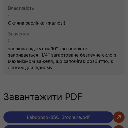
Властивість
:
Скляна заслінка (жалюзі)
Значення
:
заслінка під кутом 10°, що повністю
закривається. 1/4″ загартоване безпечне скло з
механізмом важеля, що запобігає розбиттю, є
легким для підйому
Властивість
:
Завантажити PDF
Макс. відкриття заслінки
Значення
:
Labconco-BSC-Brochure.pdf
22.5″ (57 см)