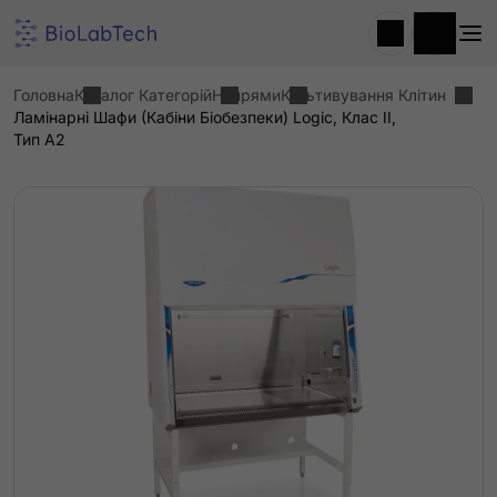
Головна
Каталог Категорій
Напрями
Культивування Клітин
Ламінарні Шафи (кабіни Біобезпеки) Logic, Клас II,
Тип A2