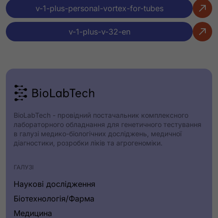
v-1-plus-personal-vortex-for-tubes
Властивість
:
v-1-plus-v-32-en
Для пробірок об’ємом
Значення
:
від 0,2 до 50 мл
Властивість
BioLabTech - провідний постачальник комплексного
:
лабораторного обладнання для генетичного тестування
Максимальне навантаження
в галузі медико-біологічних досліджень, медичної
діагностики, розробки ліків та агрогеноміки.
Значення
:
ГАЛУЗІ
30 г
Наукові дослідження
Біотехнологія/Фарма
Властивість
Медицина
: