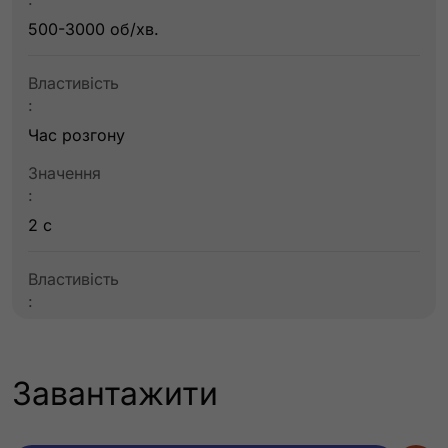
500-3000 об/хв.
Властивість
:
Час розгону
Значення
:
2 с
Властивість
:
Максимальний час безперервної роботи
Значення
Завантажити
:
24 год.