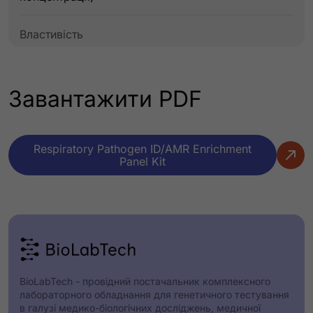
Властивість
:
Інструменти
Завантажити PDF
Значення
:
Системи: MiSeq, NextSeq 550, MiniSeq, MiSeq
i100 Plus, MiSeq i100
Respiratory Pathogen ID/AMR Enrichment
Panel Kit
Властивість
:
Механізм дії
Значення
:
BioLabTech - провідний постачальник комплексного
Тагментація на кульках, за якою слідує один
лабораторного обладнання для генетичного тестування
етап гібридизації
в галузі медико-біологічних досліджень, медичної