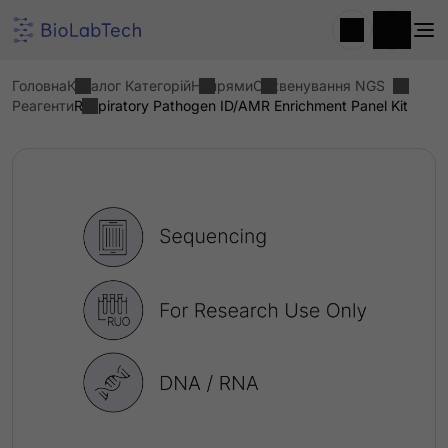
Головна
Каталог Категорій
Напрями
Секвенування NGS
Реагенти
Respiratory Pathogen ID/AMR Enrichment Panel Kit