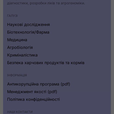
діагностики, розробки ліків та агрогеноміки.
Властивість
:
ГАЛУЗІ
Метод
Наукові дослідження
Біотехнологія/Фарма
Значення
:
Медицина
Цільове секвенування ДНК, цільове
Агробіологія
секвенування РНК, збагачення цільових
Криміналістика
послідовностей
Безпека харчових продуктів та кормів
Властивість
ІНФОРМАЦІЯ
:
Мультиплексування
Антикорупційна програма (pdf)
Менеджмент якості (pdf)
Значення
:
Політика конфіденційності
До 384 зразків за один запуск з унікальними
подвійними індексами
НАШІ КОНТАКТИ