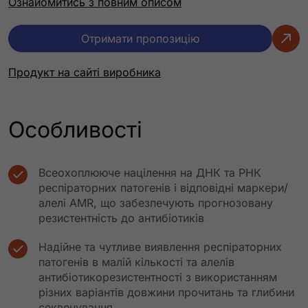
Ознайомитись з повним описом
Отримати пропозицію
Продукт на сайті виробника
Особливості
Всеохоплююче націлення на ДНК та РНК
респіраторних патогенів і відповідні маркери/
алелі AMR, що забезпечують прогнозовану
резистентність до антибіотиків
Надійне та чутливе виявлення респіраторних
патогенів в малій кількості та алелів
антибіотикорезистентності з використанням
різних варіантів довжини прочитань та глибини
секвенування