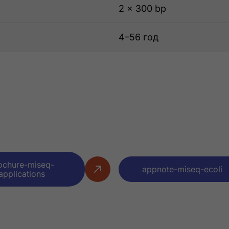
2 × 300 bp
4–56 год
ochure-miseq-
appnote-miseq-ecoli
applications