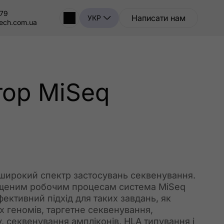
-79
Написати нам
УКР
tech.com.ua
тор MiSeq
широкий спектр застосувань секвенування.
ощеним робочим процесам система MiSeq
ективний підхід для таких завдань, як
 геномів, таргетне секвенування,
, секвенування ампліконів, HLA типування і