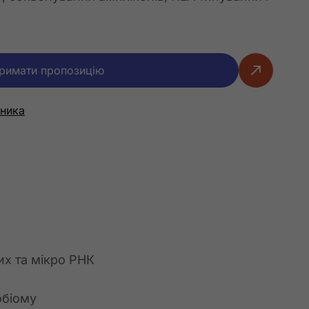
римати пропозицію
бника
х та мікро РНК
обіому