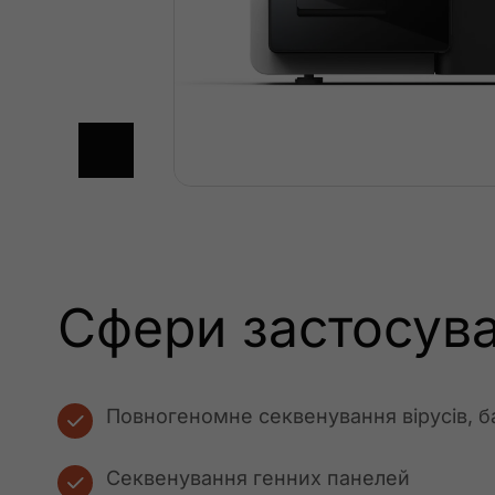
Сфери застосув
Повногеномне секвенування вірусів, ба
Секвенування генних панелей