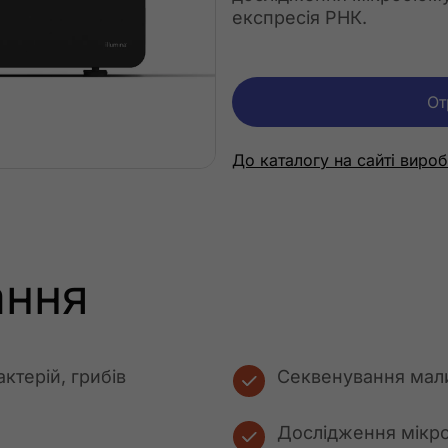
експресія РНК.
От
До каталогу на сайті виро
ання
ктерій, грибів
Секвенування мали
Дослідження мікр