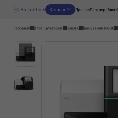
Каталог
Про нас
Партнери
Блог
К
Головна
Каталог Категорій
Напрями
Секвенування NGS
Сек