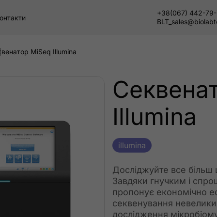
+38(067) 442-79
онтакти
BLT_sales@biolab
венатор MiSeq Illumina
Секвена
Illumina
illumina
Досліджуйте все більш 
Завдяки гнучким і спр
пропонує економічно еф
секвенування невеликих
дослідження мікробіому