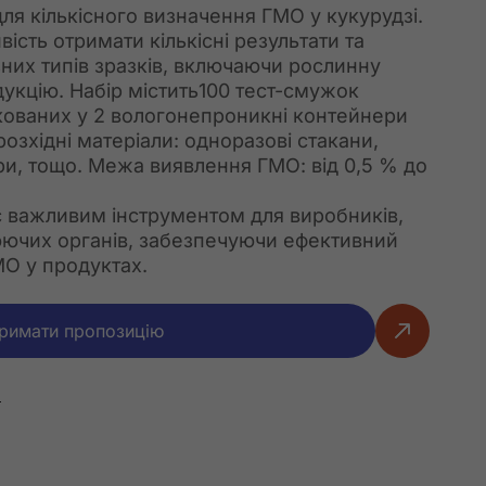
ля кількісного визначення ГМО у кукурудзі.
сть отримати кількісні результати та
зних типів зразків, включаючи рослинну
дукцію. Набір містить100 тест-смужок
пакованих у 2 вологонепроникні контейнери
розхідні матеріали: одноразові стакани,
три, тощо. Межа виявлення ГМО: від 0,5 % до
є важливим інструментом для виробників,
юючих органів, забезпечуючи ефективний
МО у продуктах.
римати пропозицію
а