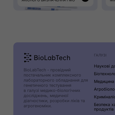
ГАЛУЗІ
Наукові д
BioLabTech - провідний
Біотехнол
постачальник комплексного
лабораторного обладнання для
Медицина
генетичного тестування
Агробіоло
в галузі медико-біологічних
досліджень, медичної
Криміналі
діагностики, розробки ліків та
Безпека х
агрогеноміки.
продуктів