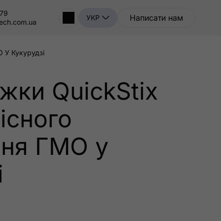
-79
Написати нам
УКР
tech.com.ua
О У Кукурудзі
жки QuickStix
кісного
ння ГМО у
і