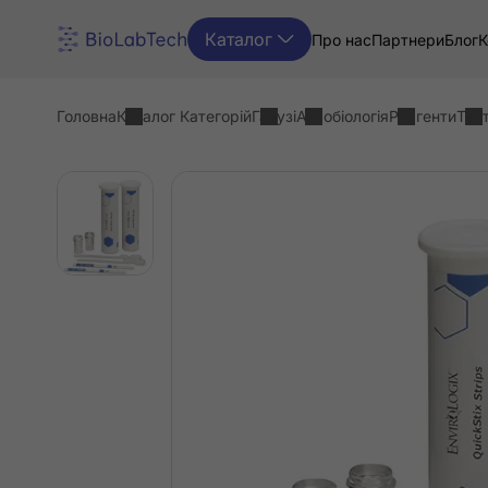
Каталог
Про нас
Партнери
Блог
К
Головна
Каталог Категорій
Галузі
Агробіологія
Реагенти
Тес