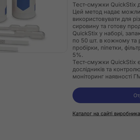
Тест-смужки QuickStix д
Цей метод надає можливі
використовувати для рі
сировину та готову про
QuickStix у наборі, за
по 50 шт. в кожному та 
пробірки, піпетки, філь
5%.
Тест-смужки QuickStix 
дослідників та контрол
моніторинг наявності Г
От
Каталог на сайті виробник