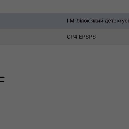
ГМ-білок який детектує
CP4 EPSPS
F