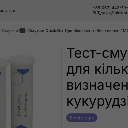
+38(067) 442-79
онтакти
BLT_sales@biolab
т-Смужки
Тест-Смужки QuickStix Для Кількісного Визначення ГМ
Тест-сму
для кіль
визначе
кукурудз
Envirologix