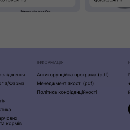
ІНФОРМАЦІЯ
ослідження
Антикорупційна програма (pdf)
огія/Фарма
Менеджмент якості (pdf)
Політика конфіденційності
гія
стика
арчових
 та кормів