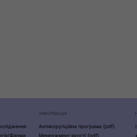
ІНФОРМАЦІЯ
ослідження
Антикорупційна програма (pdf)
огія/Фарма
Менеджмент якості (pdf)