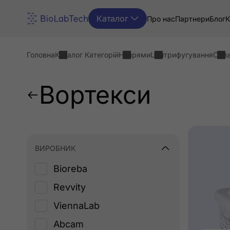
Каталог
Про нас
Партнери
Блог
К
Головна
Каталог Категорій
Напрями
Центрифугування
Обл
Вортекси
ВИРОБНИК
Bioreba
Revvity
ViennaLab
Abcam