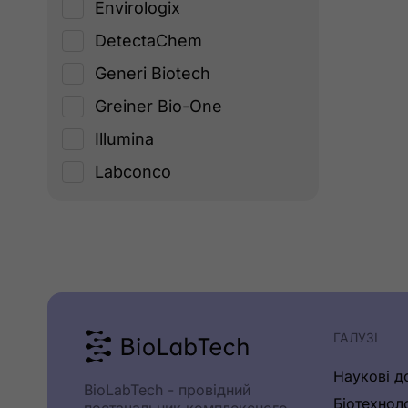
Envirologix
DetectaChem
Generi Biotech
Greiner Bio-One
Illumina
Labconco
Logos Biosystems
Metabion
Nest
New England Biolabs
Origen
ГАЛУЗІ
PCRMax
Наукові д
BioLabTech - провідний
Planer PLС
Біотехнол