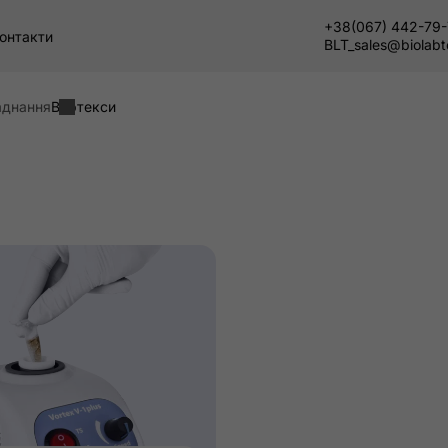
+38(067) 442-79
онтакти
BLT_sales@biolab
аднання
Вортекси