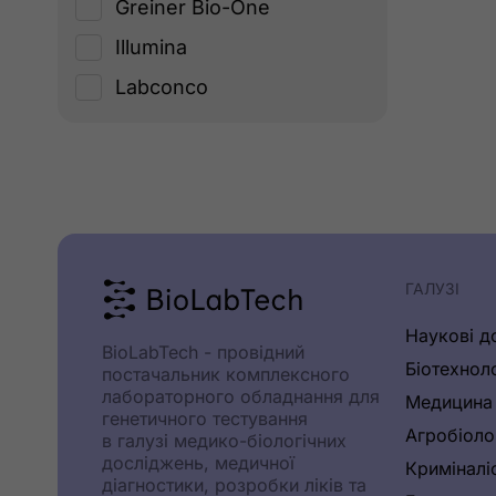
Greiner Bio-One
Illumina
Labconco
Logos Biosystems
Metabion
Nest
New England Biolabs
Origen
ГАЛУЗІ
PCRMax
Наукові д
BioLabTech - провідний
Planer PLС
Біотехнол
постачальник комплексного
лабораторного обладнання для
Медицина
Promega
генетичного тестування
Агробіоло
в галузі медико-біологічних
Socorex
досліджень, медичної
Криміналі
TECHNE
діагностики, розробки ліків та