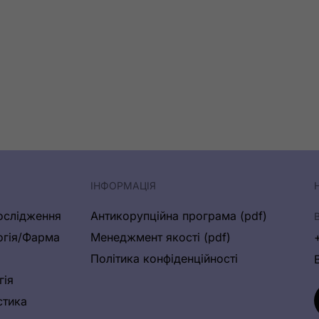
ІНФОРМАЦІЯ
ослідження
Антикорупційна програма (pdf)
огія/Фарма
Менеджмент якості (pdf)
Політика конфіденційності
гія
стика