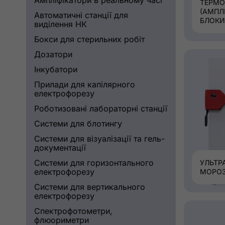
Ампліфікатори в реальному часі
ТЕРМО
(АМПЛ
Автоматичні станції для
БЛОКИ
виділення НК
Бокси для стерильних робіт
Дозатори
Інкубатори
Прилади для капілярного
електрофорезу
Роботизовані лабораторні станції
Системи для блотингу
Системи для візуалізації та гель-
документації
Системи для горизонтального
УЛЬТР
електрофорезу
МОРОЗ
Системи для вертикального
електрофорезу
Спектрофотометри,
флюориметри