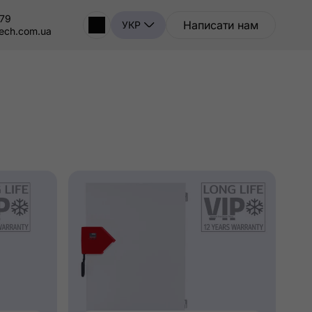
-79
Написати нам
УКР
tech.com.ua