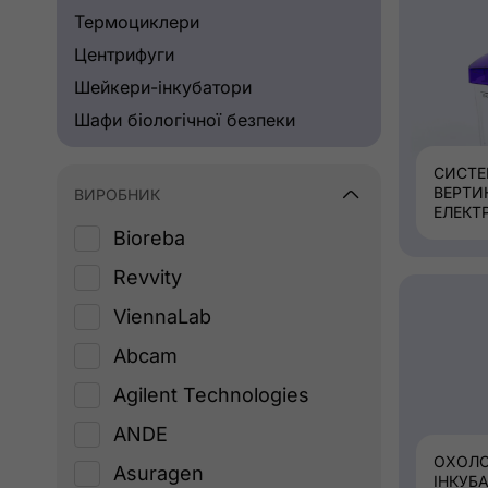
Термоциклери
Центрифуги
Шейкери-інкубатори
Шафи біологічної безпеки
СИСТ
ВЕРТИ
ВИРОБНИК
ЕЛЕКТ
Bioreba
Revvity
ViennaLab
Abcam
Agilent Technologies
ANDE
ОХОЛО
Asuragen
ІНКУБ