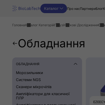
Каталог
Про нас
Партнери
Блог
К
Головна
Каталог Категорій
Галузі
Наукові Дослідження
Обл
Обладнання
ОБЛАДНАННЯ
Морозильники
Системи NGS
Cканери мікрочіпів
Ампліфікатори для класичної
ПЛР
EZEECY